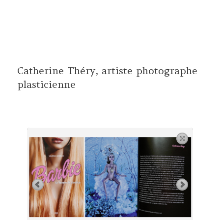
Aller
au
contenu
Catherine Théry, artiste photographe
plasticienne