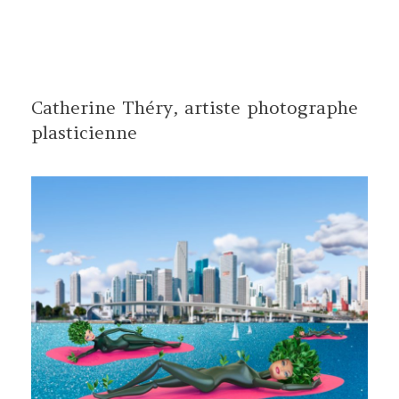
Aller
au
contenu
Catherine Théry, artiste photographe
plasticienne