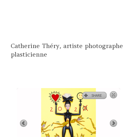
Aller
au
contenu
Catherine Théry, artiste photographe
plasticienne